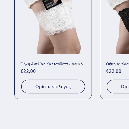
ο
γ
ή
:
Θήκη Αντλίας Καλτσοδέτα - Λευκό
Θήκη Αντλία
Κανονική
€22,00
Κανονική
€22,00
τιμή
τιμή
Ορίστε επιλογές
Ορί