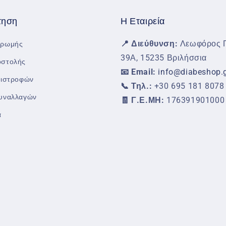
τηση
Η Εταιρεία
📍 Διεύθυνση:
Λεωφόρος Π
ηρωμής
39Α, 15235 Βριλήσσια
οστολής
📧 Email:
info@diabeshop.
πιστροφών
📞 Τηλ.:
+30 695 181 8078
Συναλλαγών
🧾 Γ.Ε.ΜΗ:
176391901000
α