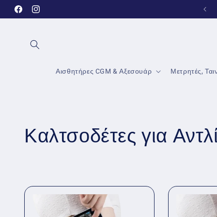
μετάβαση
Facebook
Instagram
στο
περιεχόμενο
Αισθητήρες CGM & Αξεσουάρ
Μετρητές, Ται
Σ
Καλτσοδέτες για Αντλί
υ
λ
λ