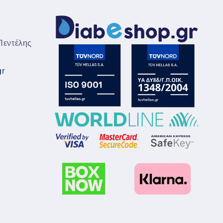
εντέλης
gr