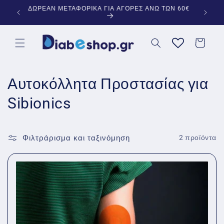
μετάβαση
ΕΞΕΙΔΙΚΕΥΜΕΝΑ ΠΡΟΪΟΝΤΑ ΓΙΑ ΤΟΝ ΔΙΑΒΗΤΗ
ΠΛΗ
στο
περιεχόμενο
Καλάθι
Σ
Αυτοκόλλητα Προστασίας για
υ
Sibionics
λ
λ
Φιλτράρισμα και ταξινόμηση
2 προϊόντα
ο
γ
ή
: