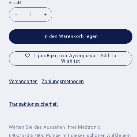
Anzahl
Anzahl
Verringere
Erhöhe
die
die
Menge
Menge
für
für
In den Warenkorb legen
Dekorative
Dekorative
Aufkleber
Aufkleber
für
für
Προσθήκη στα Αγαπημένα - Add To
Wishlist
Medtronic-
Medtronic-
Pumpe
Pumpe
640g/670g/780g
640g/670g/780g
–
–
Versandarten
Zahlungsmethoden
Schneeflocken-
Schneeflocken-
Aufkleber
Aufkleber
Transaktionssicherheit
Werten Sie das Aussehen Ihrer Medtronic
640g/670g/780g Pumpe mit diesen schönen Aufklebern