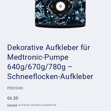
Medien
1
in
Dekorative Aufkleber für
Modal
öffnen
Medtronic-Pumpe
640g/670g/780g –
Schneeflocken-Aufkleber
SKU:
PD0104S
Normaler
€6,50
Preis
Versand
wird beim Checkout berechnet