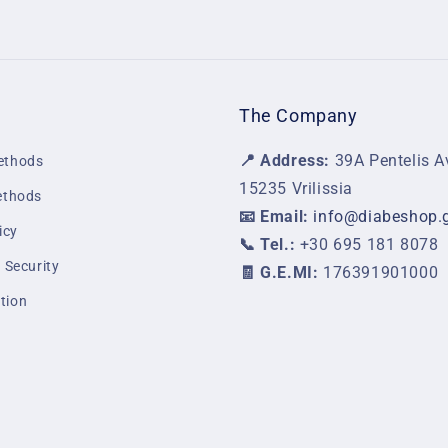
The Company
📍 Address:
39A Pentelis A
ethods
15235 Vrilissia
ethods
📧 Email:
info@diabeshop.
icy
📞 Tel.:
+30 695 181 8078
 Security
🧾 G.E.MI:
176391901000
tion