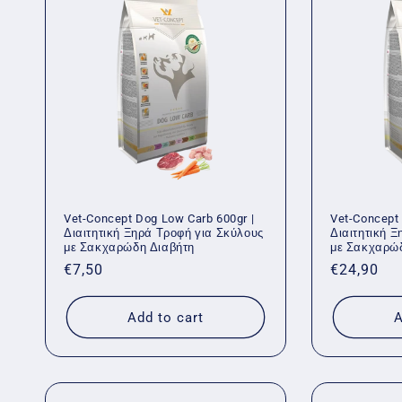
Vet-Concept Dog Low Carb 600gr |
Vet-Concept
Διαιτητική Ξηρά Τροφή για Σκύλους
Διαιτητική 
με Σακχαρώδη Διαβήτη
με Σακχαρώ
Regular
€7,50
Regular
€24,90
price
price
Add to cart
A