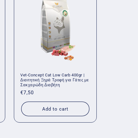
Vet-Concept Cat Low Carb 400gr |
Διαιτητική Ξηρά Τροφή για Γάτες με
Σακχαρώδη Διαβήτη
Regular
€7,50
price
Add to cart