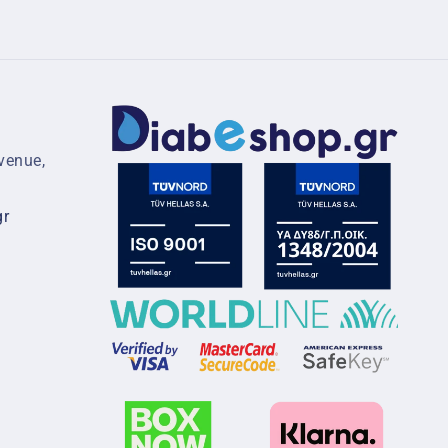
venue,
gr