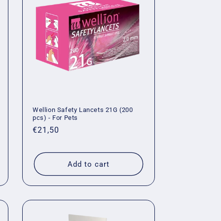
Wellion Safety Lancets 21G (200
pcs) - For Pets
Regular
€21,50
price
Add to cart