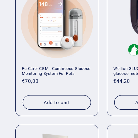
e
c
t
i
FurCarer CGM - Continuous Glucose
Wellion GLU
o
Monitoring System For Pets
glucose mete
Regular
€70,00
Regular
€44,20
n
price
price
Add to cart
A
: