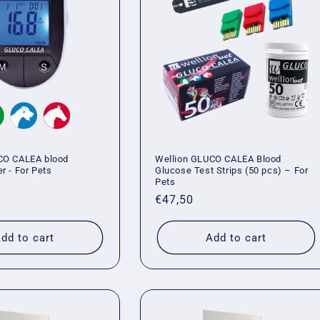
CO CALEA blood
Wellion GLUCO CALEA Blood
r - For Pets
Glucose Test Strips (50 pcs) – For
Pets
Regular
€47,50
price
dd to cart
Add to cart