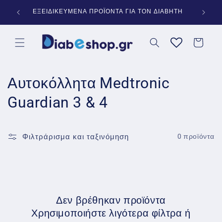
μετάβαση
Ν 60€
ΕΞΕΙΔΙΚΕΥΜΕΝΑ ΠΡΟΪΟΝΤΑ ΓΙΑ ΤΟΝ ΔΙΑΒΗΤΗ
ΠΛΗ
στο
περιεχόμενο
Καλάθι
Σ
Αυτοκόλλητα Medtronic
υ
Guardian 3 & 4
λ
λ
Φιλτράρισμα και ταξινόμηση
0 προϊόντα
ο
γ
ή
Δεν βρέθηκαν προϊόντα
Χρησιμοποιήστε λιγότερα φίλτρα ή
: