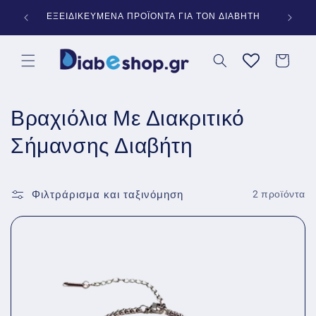
μετάβαση
Ν 60€
ΕΞΕΙΔΙΚΕΥΜΕΝΑ ΠΡΟΪΟΝΤΑ ΓΙΑ ΤΟΝ ΔΙΑΒΗΤΗ
ΠΛΗ
στο
περιεχόμενο
Καλάθι
Σ
Βραχιόλια Με Διακριτικό
υ
Σήμανσης Διαβήτη
λ
λ
Φιλτράρισμα και ταξινόμηση
2 προϊόντα
ο
γ
ή
: