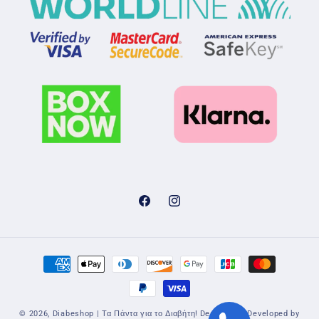
Facebook
Instagram
Μέθοδοι
πληρωμής
© 2026,
Diabeshop | Τα Πάντα για το Διαβήτη!
Designed & Developed by