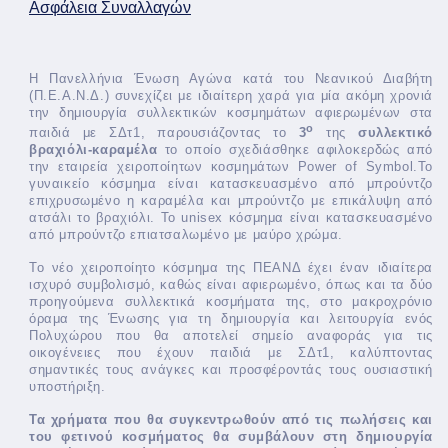
Ασφάλεια Συναλλαγών
Η Πανελλήνια Ένωση Αγώνα κατά του Νεανικού Διαβήτη
(Π.Ε.Α.Ν.Δ.) συνεχίζει με ιδιαίτερη χαρά για μία ακόμη χρονιά
την δημιουργία συλλεκτικών κοσμημάτων αφιερωμένων στα
ο
παιδιά με ΣΔτ1, παρουσιάζοντας το
3
της
συλλεκτικό
βραχιόλι-καραμέλα
το οποίο
σχεδιάσθηκε αφιλοκερδώς από
την εταιρεία χειροποίητων κοσμημάτων Power of Symbol.Το
γυναικείο κόσμημα είναι κατασκευασμένο από μπρούντζο
επιχρυσωμένο η καραμέλα και μπρούντζο με επικάλυψη από
ατσάλι το βραχιόλι. Το unisex κόσμημα είναι κατασκευασμένο
από μπρούντζο επιατσαλωμένο με μαύρο χρώμα.
Το νέο χειροποίητο κόσμημα της ΠΕΑΝΔ έχει έναν ιδιαίτερα
ισχυρό συμβολισμό, καθώς είναι αφιερωμένο, όπως και τα δύο
προηγούμενα συλλεκτικά κοσμήματα της, στο μακροχρόνιο
όραμα της Ένωσης για τη δημιουργία και λειτουργία ενός
Πολυχώρου που θα αποτελεί σημείο αναφοράς για τις
οικογένειες που έχουν παιδιά με ΣΔτ1, καλύπτοντας
σημαντικές τους ανάγκες και προσφέροντάς τους ουσιαστική
υποστήριξη.
Τα χρήματα που θα συγκεντρωθούν από τις πωλήσεις και
του φετινού κοσμήματος θα συμβάλουν στη δημιουργία