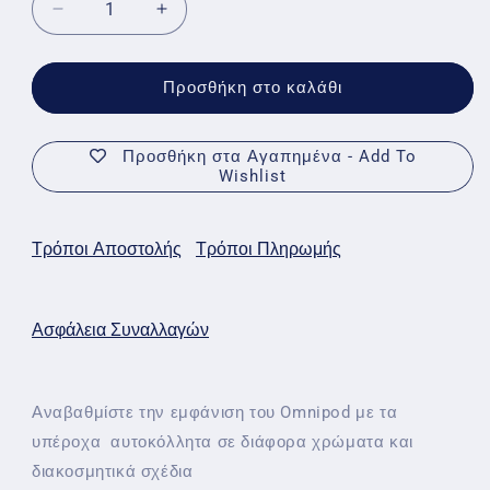
Μείωση
Αύξηση
ποσότητας
ποσότητας
για
για
Διακοσμητικά
Διακοσμητικά
Προσθήκη στο καλάθι
αυτοκόλλητα
αυτοκόλλητα
για
για
Omnipod
Omnipod
Προσθήκη στα Αγαπημένα - Add To
Wishlist
-
-
Red
Red
rose
rose
stickers
stickers
Τρόποι Αποστολής
Τρόποι Πληρωμής
Ασφάλεια Συναλλαγών
Αναβαθμίστε την εμφάνιση του Omnipod με τα
υπέροχα αυτοκόλλητα σε διάφορα χρώματα και
διακοσμητικά σχέδια