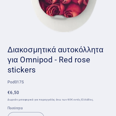
Άνοιγμα
μέσου
1
Διακοσμητικά αυτοκόλλητα
στο
βοηθητικό
για Omnipod - Red rose
παράθυρο
stickers
SKU:
Pod017S
Κανονική
€6,50
τιμή
Δωρεάν μεταφορικά για παραγγελίες άνω των 60€ εντός Ελλάδος.
Ποσότητα
Ποσότητα