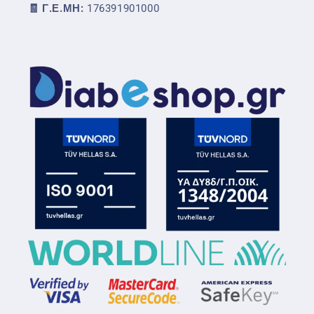
🧾 Γ.Ε.ΜΗ:
176391901000