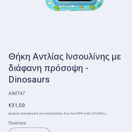
Άνοιγμα
μέσου
1
Θήκη Aντλίας Iνσουλίνης με
στο
βοηθητικό
διάφανη πρόσοψη -
παράθυρο
Dinosaurs
SKU:
AIMT47
Κανονική
€31,50
τιμή
Δωρεάν μεταφορικά για παραγγελίες άνω των 60€ εντός Ελλάδος.
Ποσότητα
Ποσότητα