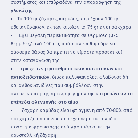
συστήματος και επιβραδύνει την απορρόφηση της
γλυκόζης
Τα 100 gr ζάχαρης καρύδας, περιέχουν 100 gr
υδατανθράκων, εκ των οποίων τα 75 gr είναι σάκχαρα
΄Eχει μεγάλη περιεκτικότητα σε θερμίδες (375
θερμίδες/ ανά 100 gr), οπότε αν επιθυμούμε να
χάσουμε βάρος θα πρέπει να είμαστε προσεκτικοί
στην κατανάλωσή της
Περιέχει ίχνη
φυτοθρεπτικών συστατικών
και
αντιοξειδωτικών
, όπως πολυφαινόλες, φλαβονοειδή
και ανθοκυανιδίνες που συμβάλλουν στην
αντιμετώπιση της πρόωρης γήρανσης και
μειώνουν τα
επίπεδα φλεγμονής στο αίμα
Η ζάχαρη καρύδας είναι φτιαγμένη από 70-80% από
σακχαρόζη επομένως περιέχει περίπου την ίδια
ποσότητα φρουκτόζης ανά γραμμάριο με την
κρυσταλλική ζάχαρη