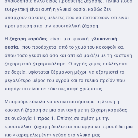
οποιοδήποτε άλλο είδος πρόσθετης ζάχαρης. Τελικά πόσο
ευεργετική είναι αυτή η γλυκιά ουσία, καθώς δεν
υπάρχουν αρκετές μελέτες που να πιστοποιούν ότι είναι
προτιμότερη από την κρυσταλλική ζάχαρη.
Η
ζάχαρη καρύδας
είναι μια φυσική γ
λυκαντική
ουσία
, που προέρχεται από το χυμό του κοκοφοίνικα,
όπου τόσο γευστικά όσο και οπτικά μοιάζει με τη καστανή
ζάχαρη από ζαχαροκάλαμο. Ο υγρός χυμός συλλέγεται
σε δοχεία, υφίσταται θέρμανση μέχρι να εξατμιστεί το
μεγαλύτερο μέρος του υγρού και το τελικό προϊόν που
παράγεται είναι σε κόκκους καφέ χρώματος.
Μπορούμε εύκολα να αντικαταστήσουμε τη λευκή ή
καστανή ζάχαρη σε μια συνταγή με τη ζάχαρη καρύδας
σε αναλογία
1 προς 1
. Επίσης σε σχέση με την
κρυσταλλική ζάχαρη διαλύεται πιο αργά και προσδίδει μια
πιο «καραμελωμένη» γεύση στα γλυκά μας.