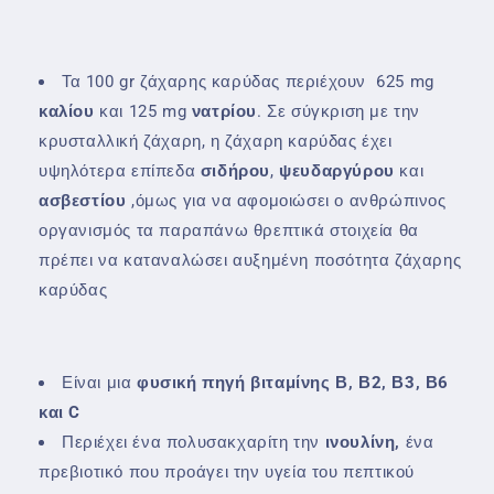
Τα 100 gr ζάχαρης καρύδας περιέχουν 625 mg
καλίου
και 125 mg
νατρίου
. Σε σύγκριση με την
κρυσταλλική ζάχαρη, η ζάχαρη καρύδας έχει
υψηλότερα επίπεδα
σιδήρου
,
ψευδαργύρου
και
ασβεστίου
,όμως για να αφομοιώσει ο ανθρώπινος
οργανισμός τα παραπάνω θρεπτικά στοιχεία θα
πρέπει να καταναλώσει αυξημένη ποσότητα ζάχαρης
καρύδας
Είναι μια
φυσική πηγή βιταμίνης Β, Β2, Β3, Β6
και
C
Περιέχει ένα πολυσακχαρίτη την
ινουλίνη,
ένα
πρεβιοτικό που προάγει την υγεία του πεπτικού