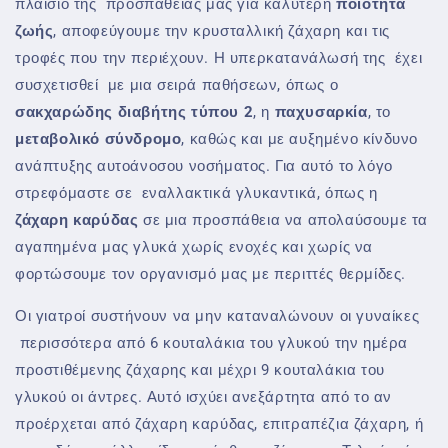
πλαίσιο της προσπάθειάς μας για καλύτερη
ποιότητα
ζωής
, αποφεύγουμε την κρυσταλλική ζάχαρη και τις
τροφές που την περιέχουν. Η υπερκατανάλωσή της έχει
συσχετισθεί με μια σειρά παθήσεων, όπως ο
σακχαρώδης
διαβήτης τύπου 2
, η
παχυσαρκία
, το
μεταβολικό σύνδρομο
, καθώς και με αυξημένο κίνδυνο
ανάπτυξης αυτοάνοσου νοσήματος. Για αυτό το λόγο
στρεφόμαστε σε εναλλακτικά γλυκαντικά, όπως η
ζάχαρη καρύδας
σε μια προσπάθεια να απολαύσουμε τα
αγαπημένα μας γλυκά χωρίς ενοχές και χωρίς να
φορτώσουμε τον οργανισμό μας με περιττές θερμίδες.
Οι γιατροί συστήνουν να μην καταναλώνουν οι γυναίκες
περισσότερα από 6 κουταλάκια του γλυκού την ημέρα
προστιθέμενης ζάχαρης και μέχρι 9 κουταλάκια του
γλυκού οι άντρες. Αυτό ισχύει ανεξάρτητα από το αν
προέρχεται από ζάχαρη καρύδας, επιτραπέζια ζάχαρη, ή